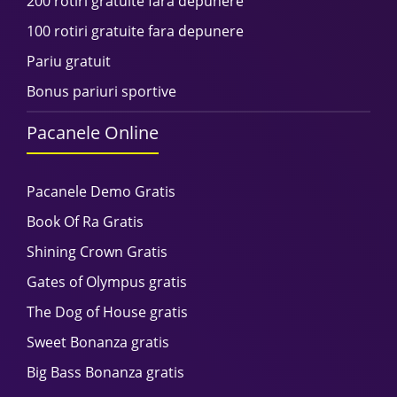
200 rotiri gratuite fara depunere
100 rotiri gratuite fara depunere
Pariu gratuit
Bonus pariuri sportive
Pacanele Online
Pacanele Demo Gratis
Book Of Ra Gratis
Shining Crown Gratis
Gates of Olympus gratis
The Dog of House gratis
Sweet Bonanza gratis
Big Bass Bonanza gratis