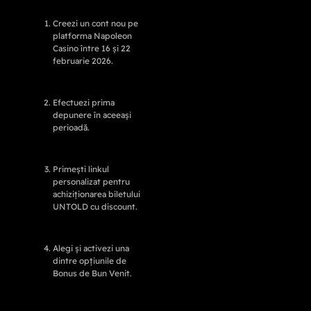
Creezi un cont nou pe
platforma Napoleon
Casino între 16 și 22
februarie 2026.
Efectuezi prima
depunere în aceeași
perioadă.
Primești linkul
personalizat pentru
achiziționarea biletului
UNTOLD cu discount.
Alegi și activezi una
dintre opțiunile de
Bonus de Bun Venit.