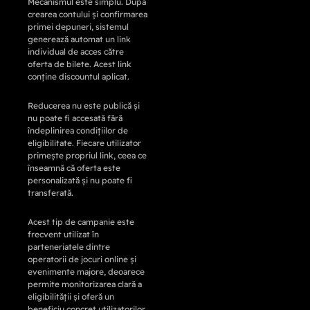
Mecanismul este simplu. După
crearea contului și confirmarea
primei depuneri, sistemul
generează automat un link
individual de acces către
oferta de bilete. Acest link
conține discountul aplicat.
Reducerea nu este publică și
nu poate fi accesată fără
îndeplinirea condițiilor de
eligibilitate. Fiecare utilizator
primește propriul link, ceea ce
înseamnă că oferta este
personalizată și nu poate fi
transferată.
Acest tip de campanie este
frecvent utilizat în
parteneriatele dintre
operatorii de jocuri online și
evenimente majore, deoarece
permite monitorizarea clară a
eligibilității și oferă un
beneficiu concret utilizatorilor