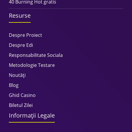
40 Burning Hot gratis
Resurse
Despre Proiect
Despre Edi
Responsabilitate Sociala
Metodologie Testare
Noutăți
Blog
Ghid Casino
Biletul Zilei
Informații Legale