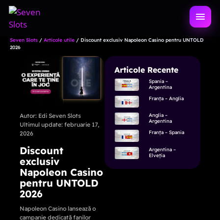
Seven Slots
/
Articole utile
/
Discount exclusiv Napoleon Casino pentru UNTOLD
2026
Articole Recente
Spania –
Argentina
Franța – Anglia
Autor:
Edi Seven Slots
Anglia –
Argentina
Ultimul update:
februarie 17,
Franța – Spania
2026
Discount
Argentina –
Elveția
exclusiv
Napoleon Casino
pentru UNTOLD
2026
Napoleon Casino lansează o
campanie dedicată fanilor