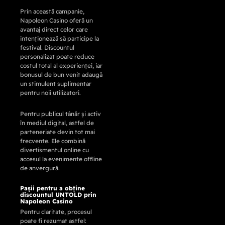
Prin această campanie,
Napoleon Casino oferă un
avantaj direct celor care
intenționează să participe la
festival. Discountul
personalizat poate reduce
costul total al experienței, iar
bonusul de bun venit adaugă
un stimulent suplimentar
pentru noii utilizatori.
Pentru publicul tânăr și activ
în mediul digital, astfel de
parteneriate devin tot mai
frecvente. Ele combină
divertismentul online cu
accesul la evenimente offline
de anvergură.
Pașii pentru a obține
discountul UNTOLD prin
Napoleon Casino
Pentru claritate, procesul
poate fi rezumat astfel: