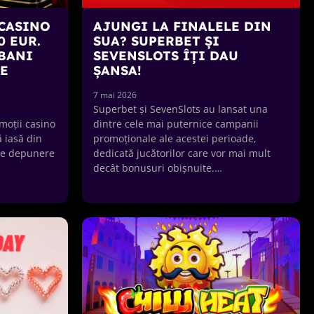
CASINO
AJUNGI LA FINALELE DIN
0 EUR.
SUA? SUPERBET ȘI
 BANI
SEVENSLOTS ÎȚI DAU
LE
ȘANSA!
7 mai 2026
Superbet și SevenSlots au lansat una
moții casino
dintre cele mai puternice campanii
ă iasă din
promoționale ale acestei perioade,
 de depunere
dedicată jucătorilor care vor mai mult
decât bonusuri obișnuite.…