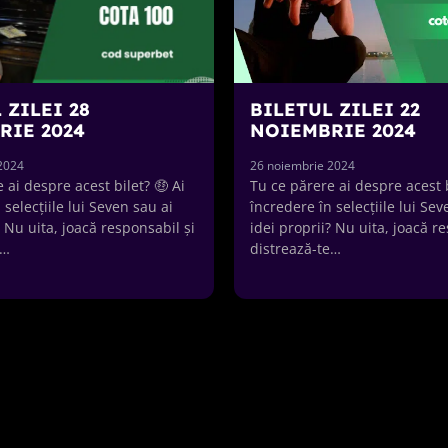
 ZILEI 28
BILETUL ZILEI 22
RIE 2024
NOIEMBRIE 2024
2024
26 noiembrie 2024
 ai despre acest bilet? 🤑 Ai
Tu ce părere ai despre acest b
 selecțiile lui Seven sau ai
încredere în selecțiile lui Sev
? Nu uita, joacă responsabil și
idei proprii? Nu uita, joacă r
e…
distrează-te…