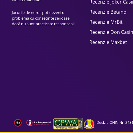
Recenzie Joker Cas
Recenzie Betano
Jocurile de noroc pot deveni o
problemă cu consecințe serioase
Recenzie MrBit
dacă nu sunt practicate responsabil
Recenzie Don Casi
Recenzie Maxbet
Decizia ONJN Nr. 2431