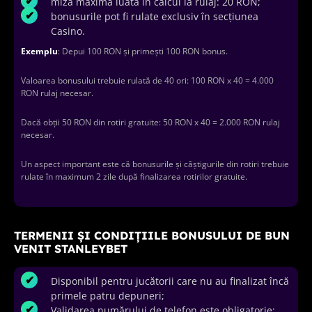
miză maximă luată în calcul la rulaj: 20 RON;
bonusurile pot fi rulate exclusiv în secțiunea
Casino.
Exemplu
:
Depui 100 RON și primești 100 RON bonus.
Valoarea bonusului trebuie rulată de 40 ori:
100 RON x 40 = 4.000
RON rulaj necesar.
Dacă obții 50 RON din rotiri gratuite:
50 RON x 40 = 2.000 RON rulaj
necesar.
Un aspect important este că bonusurile și câștigurile din rotiri trebuie
rulate în maximum 2 zile după finalizarea rotirilor gratuite.
TERMENII ȘI CONDIȚIILE BONUSULUI DE BUN
VENIT STANLEYBET
Disponibil pentru jucătorii care nu au finalizat încă
primele patru depuneri;
Validarea numărului de telefon este obligatorie;