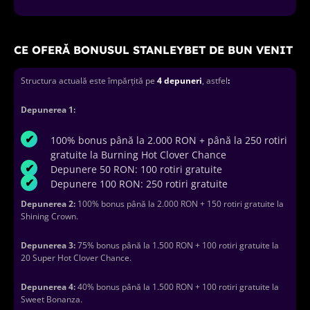
CE OFERĂ BONUSUL STANLEYBET DE BUN VENIT
Structura actuală este împărțită pe
4 depuneri
, astfel
:
Depunerea 1:
100% bonus până la 2.000 RON + până la 250 rotiri
gratuite la Burning Hot Clover Chance
Depunere 50 RON: 100 rotiri gratuite
Depunere 100 RON: 250 rotiri gratuite
Depunerea 2:
100% bonus până la 2.000 RON + 150 rotiri gratuite la
Shining Crown.
Depunerea 3:
75% bonus până la 1.500 RON + 100 rotiri gratuite la
20 Super Hot Clover Chance.
Depunerea 4:
40% bonus până la 1.500 RON + 100 rotiri gratuite la
Sweet Bonanza.