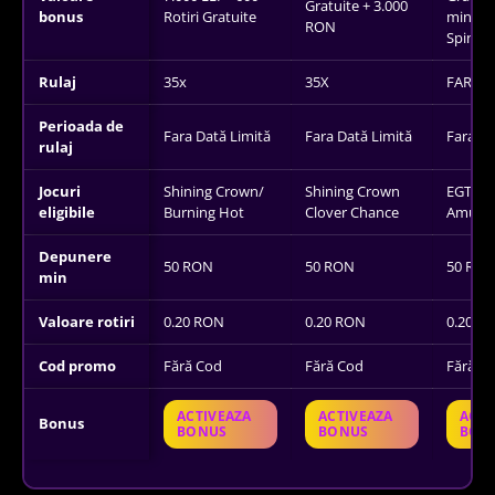
Gratuite + 3.000
bonus
Rotiri Gratuite
minute
RON
Spins
Rulaj
35x
35X
FARA R
Perioada de
Fara Dată Limită
Fara Dată Limită
Fara Da
rulaj
Jocuri
Shining Crown/
Shining Crown
EGT Digi
eligibile
Burning Hot
Clover Chance
Amusn
Depunere
50 RON
50 RON
50 RON/
min
Valoare rotiri
0.20 RON
0.20 RON
0.20 R
Cod promo
Fără Cod
Fără Cod
Fără C
ACTIVEAZA
ACTIVEAZA
ACTI
Bonus
BONUS
BONUS
BON