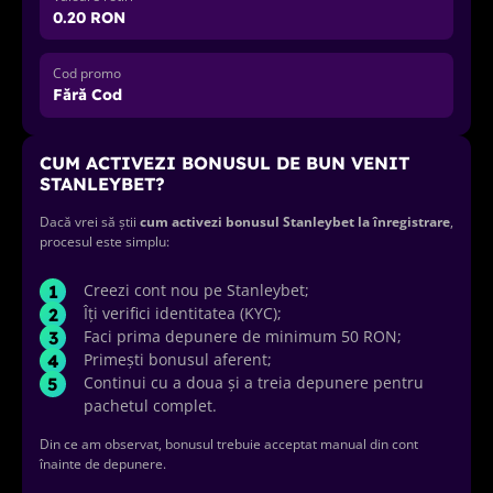
0.20 RON
Cod promo
Fără Cod
CUM ACTIVEZI BONUSUL DE BUN VENIT
STANLEYBET?
Dacă vrei să știi
cum activezi bonusul Stanleybet la înregistrare
,
procesul este simplu:
Creezi cont nou pe Stanleybet;
Îți verifici identitatea (KYC);
Faci prima depunere de minimum 50 RON;
Primești bonusul aferent;
Continui cu a doua și a treia depunere pentru
pachetul complet.
Din ce am observat, bonusul trebuie acceptat manual din cont
înainte de depunere.