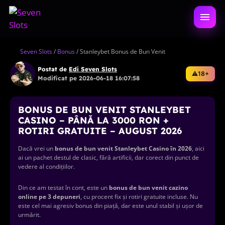
Sari
la
DESCH
conținut
MENIU
Seven Slots
/
Bonus
/
Stanleybet Bonus de Bun Venit
Postat de
Edi Seven Slots
⚠️18+
Modificat pe 2026-06-18 16:07:58
BONUS DE BUN VENIT STANLEYBET
CASINO – PÂNĂ LA 3000 RON +
ROTIRI GRATUITE – AUGUST 2026
Dacă vrei un
bonus de bun venit Stanleybet Casino în 2026
, aici
ai un pachet destul de clasic, fără artificii, dar corect din punct de
vedere al condițiilor.
Din ce am testat în cont, este un
bonus de bun venit cazino
online pe 3 depuneri
, cu procent fix și rotiri gratuite incluse. Nu
este cel mai agresiv bonus din piață, dar este unul stabil și ușor de
urmărit.