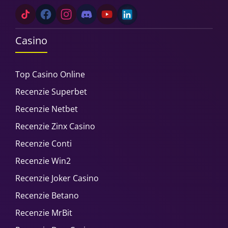
Casino
Top Casino Online
Recenzie Superbet
Recenzie Netbet
Recenzie Zinx Casino
Recenzie Conti
Recenzie Win2
Recenzie Joker Casino
Recenzie Betano
Recenzie MrBit