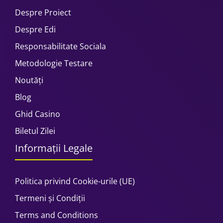
Despre Proiect
Despre Edi
Responsabilitate Sociala
Metodologie Testare
Noutăți
Blog
Ghid Casino
Biletul Zilei
Informații Legale
Politica privind Cookie-urile (UE)
Termeni și Condiții
Terms and Conditions