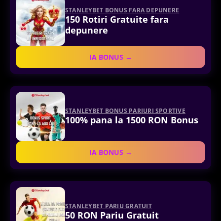
STANLEYBET BONUS FARA DEPUNERE
150 Rotiri Gratuite fara
depunere
IA BONUS →
STANLEYBET BONUS PARIURI SPORTIVE
100% pana la 1500 RON Bonus
IA BONUS →
STANLEYBET PARIU GRATUIT
50 RON Pariu Gratuit