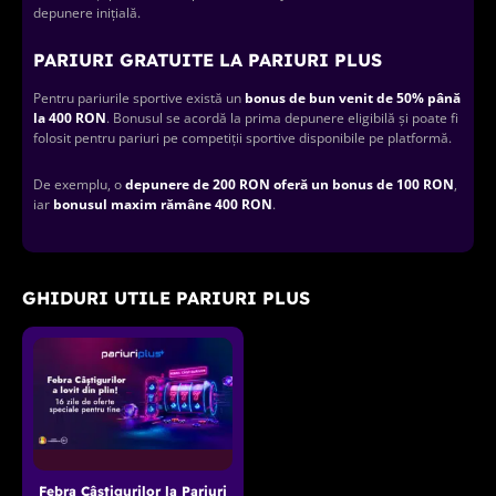
depunere inițială.
PARIURI GRATUITE LA PARIURI PLUS
Pentru pariurile sportive există un
bonus de bun venit de 50% până
la 400 RON
. Bonusul se acordă la prima depunere eligibilă și poate fi
folosit pentru pariuri pe competiții sportive disponibile pe platformă.
De exemplu, o
depunere de 200 RON oferă un bonus de 100 RON
,
iar
bonusul maxim rămâne 400 RON
.
GHIDURI UTILE PARIURI PLUS
Febra Câștigurilor la Pariuri