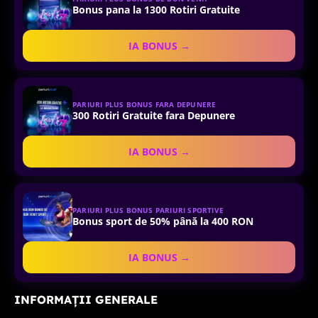
Bonus pana la 1300 Rotiri Gratuite
IA BONUS →
PARIURI PLUS BONUS FARA DEPUNERE
300 Rotiri Gratuite fara Depunere
IA BONUS →
PARIURI PLUS BONUS PARIURI SPORTIVE
Bonus sport de 50% până la 400 RON
IA BONUS →
INFORMAŢII GENERALE