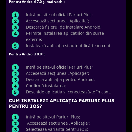
Pentru Android 7.0 și mai vechi:
Intră pe site-ul oficial Pariuri Plus;
Accesează secțiunea „Aplicație”;
Descarcă fișierul de instalare Android;
Permite instalarea aplicațiilor din surse
externe;
Instalează aplicația și autentifică-te în cont.
Pentru Android 8.0+:
Intră pe site-ul oficial Pariuri Plus;
Accesează secțiunea „Aplicație”;
Descarcă aplicația pentru Android;
Confirmă instalarea;
Deschide aplicația și conectează-te în cont.
CUM INSTALEZI APLICAȚIA PARIURI PLUS
PENTRU IOS?
Intră pe site-ul Pariuri Plus;
Accesează secțiunea „Aplicație”;
Selectează varianta pentru iOS;