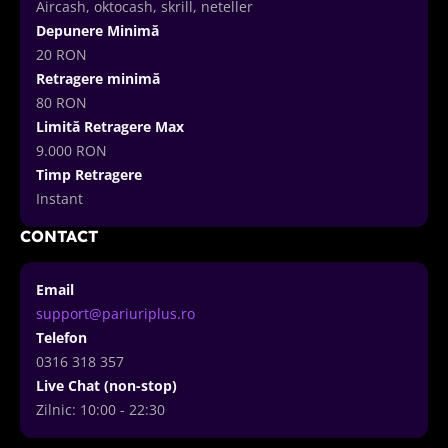
Aircash, oktocash, skrill, neteller
Depunere Minimă
20 RON
Retragere minimă
80 RON
Limită Retragere Max
9.000 RON
Timp Retragere
Instant
CONTACT
Email
support@pariuriplus.ro
Telefon
0316 318 357
Live Chat (non-stop)
Zilnic: 10:00 - 22:30