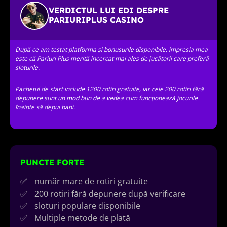
VERDICTUL LUI EDI DESPRE
PARIURIPLUS CASINO
După ce am testat platforma și bonusurile disponibile, impresia mea
este că Pariuri Plus merită încercat mai ales de jucătorii care preferă
sloturile.
Pachetul de start include 1200 rotiri gratuite, iar cele 200 rotiri fără
depunere sunt un mod bun de a vedea cum funcționează jocurile
înainte să depui bani.
PUNCTE FORTE
număr mare de rotiri gratuite
200 rotiri fără depunere după verificare
sloturi populare disponibile
Multiple metode de plată