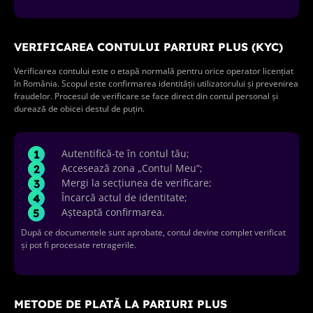
VERIFICAREA CONTULUI PARIURI PLUS (KYC)
Verificarea contului este o etapă normală pentru orice operator licențiat
în România. Scopul este confirmarea identității utilizatorului și prevenirea
fraudelor. Procesul de verificare se face direct din contul personal și
durează de obicei destul de puțin.
Autentifică-te în contul tău;
Accesează zona „Contul Meu”;
Mergi la secțiunea de verificare;
Încarcă actul de identitate;
Așteaptă confirmarea.
După ce documentele sunt aprobate, contul devine complet verificat
și pot fi procesate retragerile.
METODE DE PLATĂ LA PARIURI PLUS