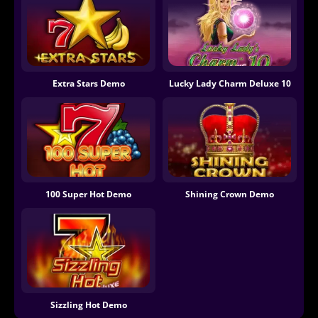
Extra Stars Demo
Lucky Lady Charm Deluxe 10
100 Super Hot Demo
Shining Crown Demo
Sizzling Hot Demo