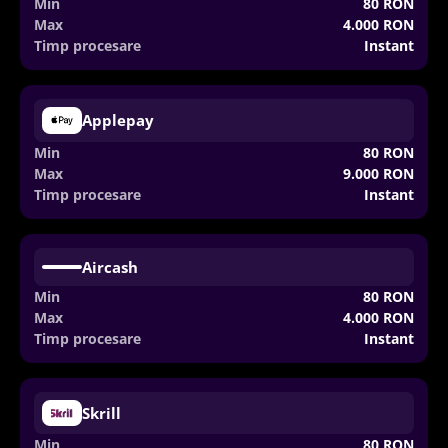
Min
80 RON
Max
4.000 RON
Timp procesare
Instant
Applepay
Min
80 RON
Max
9.000 RON
Timp procesare
Instant
Aircash
Min
80 RON
Max
4.000 RON
Timp procesare
Instant
Skrill
Min
80 RON