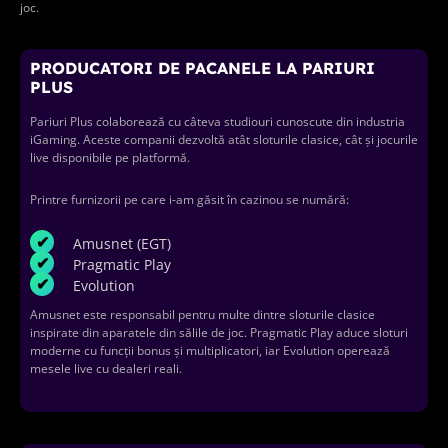
joc.
PRODUCATORI DE PACANELE LA PARIURI
PLUS
Pariuri Plus colaborează cu câteva studiouri cunoscute din industria
iGaming. Aceste companii dezvoltă atât sloturile clasice, cât și jocurile
live disponibile pe platformă.
Printre furnizorii pe care i-am găsit în cazinou se numără:
Amusnet (EGT)
Pragmatic Play
Evolution
Amusnet este responsabil pentru multe dintre sloturile clasice
inspirate din aparatele din sălile de joc. Pragmatic Play aduce sloturi
moderne cu funcții bonus și multiplicatori, iar Evolution operează
mesele live cu dealeri reali.