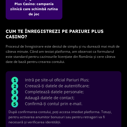
Plus Casino: campania
zilnică care schimbă rutina
de joc
CUM TE ÎNREGISTREZI PE PARIURI PLUS
CASINO?
Procesul de înregistrare este destul de simplu și nu durează mai mult de
câteva minute. Când am testat platforma, am observat ca formularul
este standard pentru cazinourile licențiate din România și cere câteva
date de bază pentru crearea contului.
Intră pe site-ul oficial Pariuri Plus;
Creează-ți datele de autentificare;
Completează datele personale;
Adaugă datele de contact;
Confirmă-ți contul prin e-mail.
După confirmarea contului, poți accesa imediat platforma. Totuși,
pentru activarea anumitor bonusuri sau pentru retrageri va fi
necesară și verificarea identității.