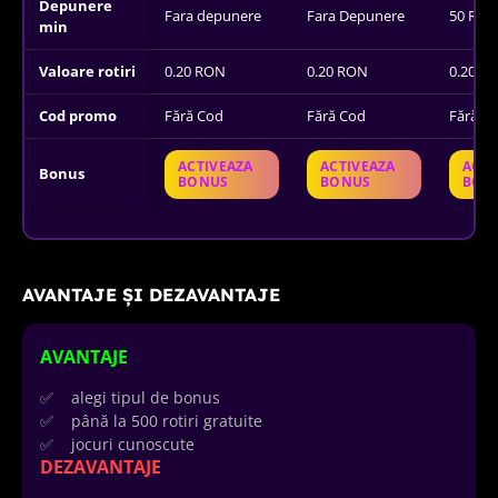
Depunere
Fara depunere
Fara Depunere
50 RO
min
Valoare rotiri
0.20 RON
0.20 RON
0.20 R
Cod promo
Fără Cod
Fără Cod
Fără C
ACTIVEAZA
ACTIVEAZA
ACTI
Bonus
BONUS
BONUS
BON
AVANTAJE ȘI DEZAVANTAJE
AVANTAJE
alegi tipul de bonus
până la 500 rotiri gratuite
jocuri cunoscute
DEZAVANTAJE