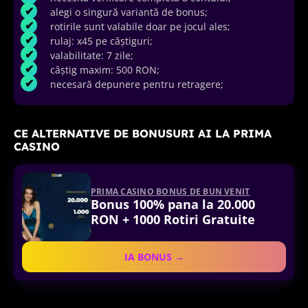
alegi o singură variantă de bonus;
rotirile sunt valabile doar pe jocul ales;
rulaj: x45 pe câștiguri;
valabilitate: 7 zile;
câștig maxim: 500 RON;
necesară depunere pentru retragere;
CE ALTERNATIVE DE BONUSURI AI LA PRIMA
CASINO
PRIMA CASINO BONUS DE BUN VENIT
Bonus 100% pana la 20.000
RON + 1000 Rotiri Gratuite
IA BONUS →