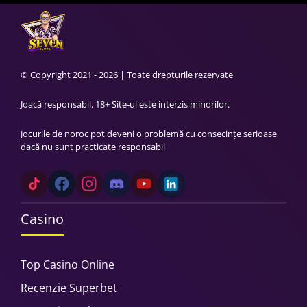
© Copyright 2021 - 2026 | Toate drepturile rezervate
Joacă responsabil. 18+ Site-ul este interzis minorilor.
Jocurile de noroc pot deveni o problemă cu consecințe serioase
dacă nu sunt practicate responsabil
Casino
Top Casino Online
Recenzie Superbet