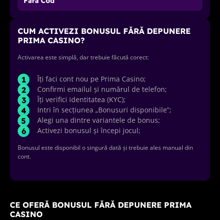
Fără Cod
CUM ACTIVEZI BONUSUL FĂRĂ DEPUNERE
PRIMA CASINO?
Activarea este simplă, dar trebuie făcută corect:
Îți faci cont nou pe Prima Casino;
Confirmi emailul și numărul de telefon;
Îți verifici identitatea (KYC);
Intri în secțiunea „Bonusuri disponibile”;
Alegi una dintre variantele de bonus;
Activezi bonusul și începi jocul;
Bonusul este disponibil o singură dată și trebuie ales manual din
cont.
CE OFERĂ BONUSUL FĂRĂ DEPUNERE PRIMA
CASINO