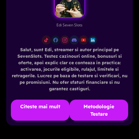
Edi Seven Slots
Salut, sunt Edi, streamer si autor principal pe
SevenSlots. Testez cazinouri online, bonusuri si
oferte, apoi explic clar ce conteaza in practica:
activarea, jocurile eligibile, rulajul, limitele si
retragerile. Lucrez pe baza de testare si verificari, nu
pe promisiuni. Nu ofer sfaturi financiare si nu
garantez castiguri.
Citeste mai mult
Metodologie
Testare