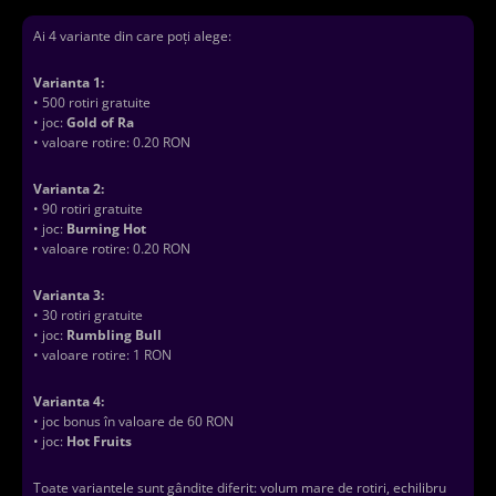
Ai 4 variante din care poți alege:
Varianta 1:
• 500 rotiri gratuite
• joc:
Gold of Ra
• valoare rotire: 0.20 RON
Varianta 2:
• 90 rotiri gratuite
• joc:
Burning Hot
• valoare rotire: 0.20 RON
Varianta 3:
• 30 rotiri gratuite
• joc:
Rumbling Bull
• valoare rotire: 1 RON
Varianta 4:
• joc bonus în valoare de 60 RON
• joc:
Hot Fruits
Toate variantele sunt gândite diferit: volum mare de rotiri, echilibru