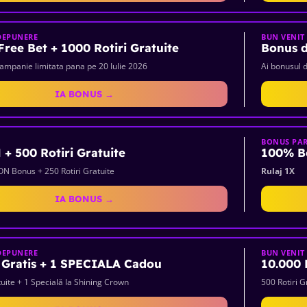
DEPUNERE
BUN VENIT
ree Bet + 1000 Rotiri Gratuite
Bonus d
ampanie limitata pana pe 20 Iulie 2026
Ai bonusul d
IA BONUS →
BONUS PAR
+ 500 Rotiri Gratuite
100% B
ON Bonus + 250 Rotiri Gratuite
Rulaj 1X
IA BONUS →
DEPUNERE
BUN VENIT
i Gratis + 1 SPECIALA Cadou
10.000 
ite + 1 Specială la Shining Crown
500 Rotiri G