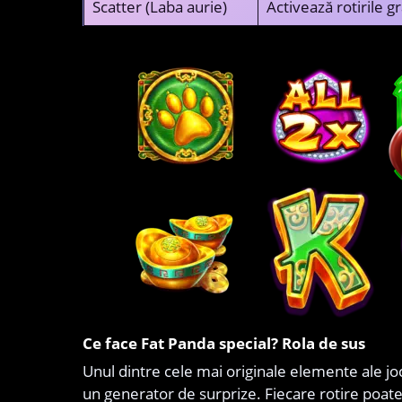
Scatter (Laba aurie)
Activează rotirile g
Ce face Fat Panda special? Rola de sus
Unul dintre cele mai originale elemente ale joc
un generator de surprize. Fiecare rotire poate d