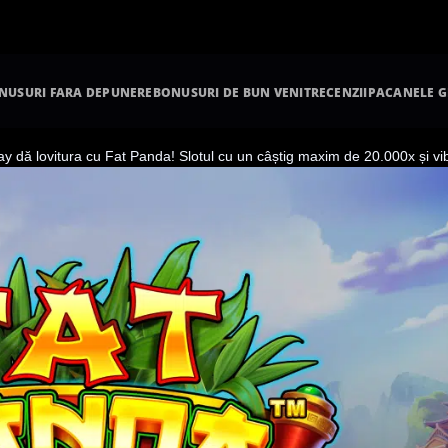
NUSURI FARA DEPUNERE
BONUSURI DE BUN VENIT
RECENZII
PACANELE G
y dă lovitura cu Fat Panda! Slotul cu un câștig maxim de 20.000x și vibe 