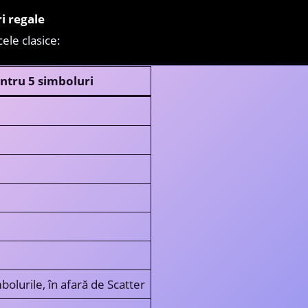
ri regale
ele clasice:
ntru 5 simboluri
bolurile, în afară de Scatter