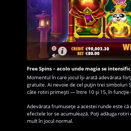
Free Spins – acolo unde magia se intensifi
Momentul în care jocul își arată adevărata forț
gratuite. Ai nevoie de cel puțin trei simboluri
câte rotiri primești — între 10 și 15, în funcție
Adevărata frumusețe a acestei runde este că mod
efectele lor se acumulează. Poți adăuga rotiri ex
mult în jocul normal.