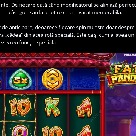
tente. De fiecare dată când modificatorul se aliniază perfec
ie de câștiguri sau la o rotire cu adevărat memorabilă.
 de anticipare, deoarece fiecare spin nu este doar despre
va „cădea” din acea rolă specială. Este ca și cum ai avea u
vezi vreo funcție specială.