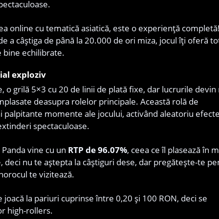
 spectaculoase.
a online cu tematică asiatică, este o experiență completă!
e a câștiga de până la 20.000 de ori miza, jocul îți oferă tot
e bine echilibrate.
ial exploziv
 o grilă 5×3 cu 20 de linii de plată fixe, dar lucrurile devin
mplasate deasupra rolelor principale. Această rolă de
i palpitante momente ale jocului, activând aleatoriu efect
 extinderi spectaculoase.
at Panda vine cu un
RTP de 96.07%
, ceea ce îl plasează în 
e, deci nu te aștepta la câștiguri dese, dar pregătește-te pe
orocul te vizitează.
se joacă la pariuri cuprinse între 0,20 și 100 RON, deci se
or high-rollers.