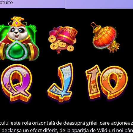
ratuite
ului este rola orizontală de deasupra grilei, care acționeaz
eclanșa un efect diferit, de la apariția de Wild-uri noi pân