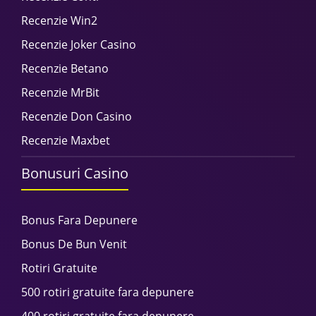
Recenzie Win2
Recenzie Joker Casino
Recenzie Betano
Recenzie MrBit
Recenzie Don Casino
Recenzie Maxbet
Bonusuri Casino
Bonus Fara Depunere
Bonus De Bun Venit
Rotiri Gratuite
500 rotiri gratuite fara depunere