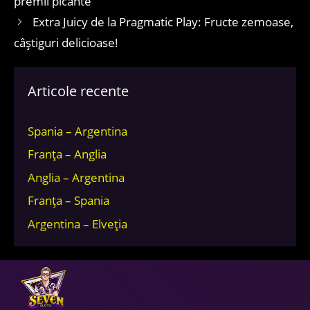
premii picante
Extra Juicy de la Pragmatic Play: Fructe zemoase,
câștiguri delicioase!
Articole recente
Spania – Argentina
Franța – Anglia
Anglia – Argentina
Franța – Spania
Argentina – Elveția