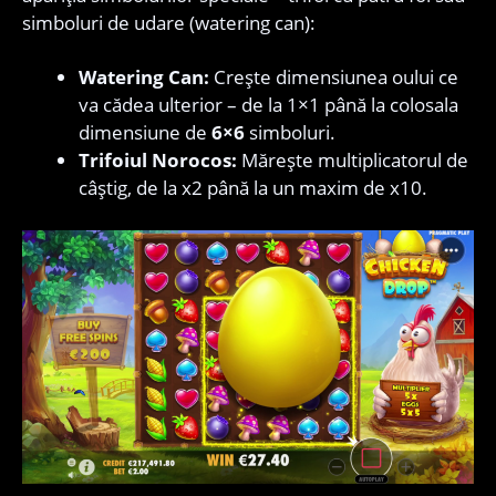
simboluri de udare (watering can):
Watering Can:
Crește dimensiunea oului ce
va cădea ulterior – de la 1×1 până la colosala
dimensiune de
6×6
simboluri.
Trifoiul Norocos:
Mărește multiplicatorul de
câștig, de la x2 până la un maxim de x10.