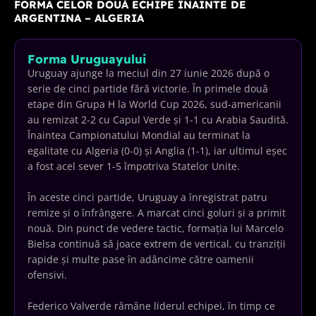
FORMA CELOR DOUĂ ECHIPE ÎNAINTE DE
ARGENTINA – ALGERIA
Forma Uruguayului
Uruguay ajunge la meciul din 27 iunie 2026 după o
serie de cinci partide fără victorie. În primele două
etape din Grupa H la World Cup 2026, sud-americanii
au remizat 2-2 cu Capul Verde și 1-1 cu Arabia Saudită.
Înaintea Campionatului Mondial au terminat la
egalitate cu Algeria (0-0) și Anglia (1-1), iar ultimul eșec
a fost acel sever 1-5 împotriva Statelor Unite.
În aceste cinci partide, Uruguay a înregistrat patru
remize și o înfrângere. A marcat cinci goluri și a primit
nouă. Din punct de vedere tactic, formația lui Marcelo
Bielsa continuă să joace extrem de vertical, cu tranziții
rapide și multe pase în adâncime către oamenii
ofensivi.
Federico Valverde rămâne liderul echipei, în timp ce