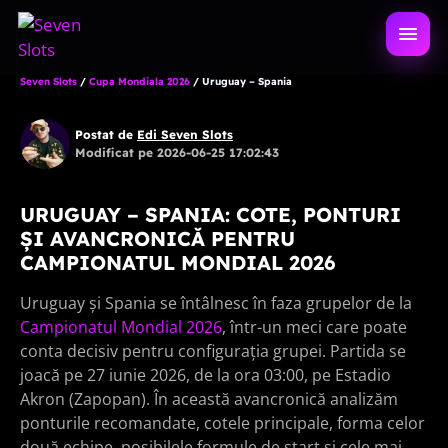
Sari
la
DESCH
conținut
MENIU
Seven Slots
/
Cupa Mondiala 2026
/
Uruguay – Spania
Postat de
Edi Seven Slots
Modificat pe 2026-06-25 17:02:43
URUGUAY – SPANIA: COTE, PONTURI
ȘI AVANCRONICĂ PENTRU
CAMPIONATUL MONDIAL 2026
Uruguay și Spania se întâlnesc în faza grupelor de la
Campionatul Mondial 2026
, într-un meci care poate
conta decisiv pentru configurația grupei. Partida se
joacă pe 27 iunie 2026, de la ora 03:00, pe Estadio
Akron (Zapopan). În această avancronică analizăm
ponturile recomandate, cotele principale, forma celor
două echipe, posibilele formule de start și cele mai