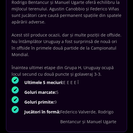
Rodrigo Bentancur și Manuel Ugarte oferă echilibru la
mijlocul terenului. Agustin Canobbio și Federico Viñas
sunt jucători care caută permanent spațiile din spatele
apărării adverse.
Acest stil produce ocazii, dar și multe poziții de offside.
Nu întâmplător Uruguay a fost surprinsă de nouă ori
în offside în primele două partide de la Campionatul
Mondial.
Înaintea ultimei etape din Grupa H, Uruguay ocupă
locul secund cu două puncte și golaveraj 3-3.
Ultimele 5 meciuri:
E E E E Î
Goluri marcate:
5
Goluri primite:
9
Jucători în formă:
Federico Valverde, Rodrigo
Bentancur și Manuel Ugarte