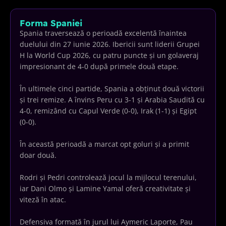
Forma Spaniei
Spania traversează o perioadă excelentă înaintea
duelului din 27 iunie 2026. Ibericii sunt liderii Grupei
H la World Cup 2026, cu patru puncte și un golaveraj
impresionant de 4-0 după primele două etape.
În ultimele cinci partide, Spania a obținut două victorii
și trei remize. A învins Peru cu 3-1 și Arabia Saudită cu
4-0, remizând cu Capul Verde (0-0), Irak (1-1) și Egipt
(0-0).
În această perioadă a marcat opt goluri și a primit
doar două.
Rodri și Pedri controlează jocul la mijlocul terenului,
iar Dani Olmo și Lamine Yamal oferă creativitate și
viteză în atac.
Defensiva formată în jurul lui Aymeric Laporte, Pau