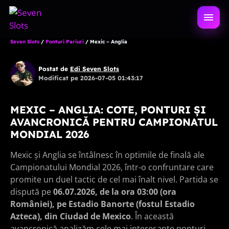
Sari
la
DESCH
conținut
MENIU
Seven Slots
/
Ponturi Pariuri
/
Mexic – Anglia
Postat de
Edi Seven Slots
Modificat pe 2026-07-05 01:43:17
MEXIC – ANGLIA: COTE, PONTURI ȘI
AVANCRONICĂ PENTRU CAMPIONATUL
MONDIAL 2026
Mexic și Anglia se întâlnesc în optimile de finală ale
Campionatului Mondial 2026, într-o confruntare care
promite un duel tactic de cel mai înalt nivel. Partida se
dispută pe
06.07.2026, de la ora 03:00 (ora
României), pe Estadio Banorte (fostul Estadio
Azteca), din Ciudad de Mexico
. În această
avancronică analizăm cele mai interesante ponturi,