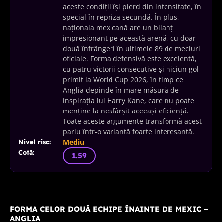
aceste condiții își pierd din intensitate, în
special în repriza secundă. În plus,
naționala mexicană are un bilanț
impresionant pe această arenă, cu doar
două înfrângeri în ultimele 89 de meciuri
oficiale. Forma defensivă este excelentă,
cu patru victorii consecutive și niciun gol
primit la World Cup 2026, în timp ce
Anglia depinde în mare măsură de
inspirația lui Harry Kane, care nu poate
menține la nesfârșit aceeași eficiență.
Toate aceste argumente transformă acest
pariu într-o variantă foarte interesantă.
Mediu
Nivel risc:
Cotă:
1.59
FORMA CELOR DOUĂ ECHIPE ÎNAINTE DE MEXIC –
ANGLIA