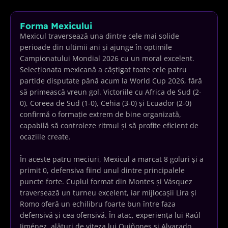
Forma Mexicului
Mexicul traversează una dintre cele mai solide
perioade din ultimii ani și ajunge în optimile
Campionatului Mondial 2026 cu un moral excelent.
Selecționata mexicană a câștigat toate cele patru
partide disputate până acum la World Cup 2026, fără
să primească vreun gol. Victoriile cu Africa de Sud (2-
0), Coreea de Sud (1-0), Cehia (3-0) și Ecuador (2-0)
confirmă o formație extrem de bine organizată,
capabilă să controleze ritmul și să profite eficient de
ocaziile create.
În aceste patru meciuri, Mexicul a marcat 8 goluri și a
primit 0, defensiva fiind unul dintre principalele
puncte forte. Cuplul format din Montes și Vásquez
traversează un turneu excelent, iar mijlocașii Lira și
Romo oferă un echilibru foarte bun între faza
defensivă și cea ofensivă. În atac, experiența lui Raúl
Jiménez, alături de viteza lui Quiñones și Alvarado,