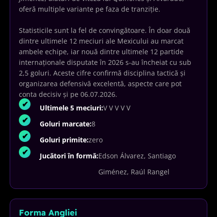
oferă multiple variante pe faza de tranziție.
Statisticile sunt la fel de convingătoare. În doar două
dintre ultimele 12 meciuri ale Mexicului au marcat
ambele echipe, iar nouă dintre ultimele 12 partide
internaționale disputate în 2026 s-au încheiat cu sub
2,5 goluri. Aceste cifre confirmă disciplina tactică și
organizarea defensivă excelentă, aspecte care pot
conta decisiv și pe 06.07.2026.
Ultimele 5 meciuri:
V V V V V
Goluri marcate:
8
Goluri primite:
zero
Jucători în formă:
Edson Álvarez, Santiago
Giménez, Raúl Rangel
Forma Angliei