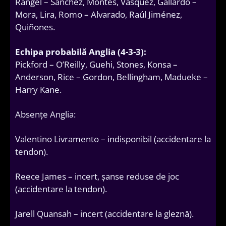
Rangel – Sanchez, Montes, Vásquez, Gallardo –
Mora, Lira, Romo – Alvarado, Raúl Jiménez,
Quiñones.
Echipa probabilă Anglia (4-3-3):
Pickford – O’Reilly, Guehi, Stones, Konsa –
Anderson, Rice – Gordon, Bellingham, Madueke –
Harry Kane.
Absențe Anglia:
Valentino Livramento – indisponibil (accidentare la
tendon).
Reece James – incert, șanse reduse de joc
(accidentare la tendon).
Jarell Quansah – incert (accidentare la gleznă).