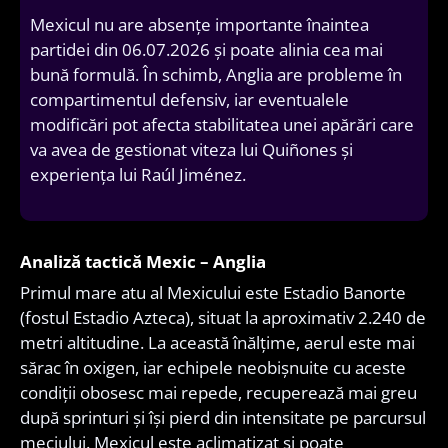
Mexicul nu are absențe importante înaintea
partidei din 06.07.2026 și poate alinia cea mai
bună formulă. În schimb, Anglia are probleme în
compartimentul defensiv, iar eventualele
modificări pot afecta stabilitatea unei apărări care
va avea de gestionat viteza lui Quiñones și
experiența lui Raúl Jiménez.
Analiză tactică Mexic – Anglia
Primul mare atu al Mexicului este Estadio Banorte
(fostul Estadio Azteca), situat la aproximativ 2.240 de
metri altitudine. La această înălțime, aerul este mai
sărac în oxigen, iar echipele neobișnuite cu aceste
condiții obosesc mai repede, recuperează mai greu
după sprinturi și își pierd din intensitate pe parcursul
meciului. Mexicul este aclimatizat și poate