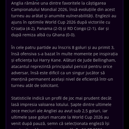
Anglia rămâne una dintre favoritele la câștigarea
Campionatului Mondial 2026, însă evoluțiile din acest
turneu au arătat și anumite vulnerabilități. Englezii au
ajuns în optimile World Cup 2026 după victoriile cu
Croația (4-2), Panama (2-0) și RD Congo (2-1), dar și
după remiza albă cu Ghana (0-0).
În cele patru partide au înscris 8 goluri și au primit 3,
însă ofensiva s-a bazat în multe momente pe inspirația
și eficiența lui Harry Kane. Alături de Jude Bellingham,
atacantul reprezintă principalul pericol pentru orice
adversar, însă este dificil ca un singur jucător să
mențină permanent același nivel de eficiență într-un
turneu atât de solicitant.
Statisticile indică un profil de joc mai prudent decât
lasă impresia valoarea lotului. Șapte dintre ultimele
zece meciuri ale Angliei au avut sub 2,5 goluri, iar
ultimele șase goluri marcate la World Cup 2026 au
venit după pauză, semn că selecționata engleză își