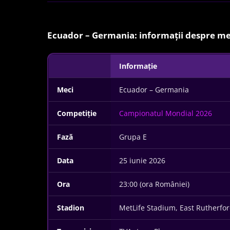
Ecuador – Germania: informații despre me
Informație
Meci
Ecuador – Germania
Competiție
Campionatul Mondial 2026
Fază
Grupa E
Data
25 iunie 2026
Ora
23:00 (ora României)
Stadion
MetLife Stadium, East Rutherfo