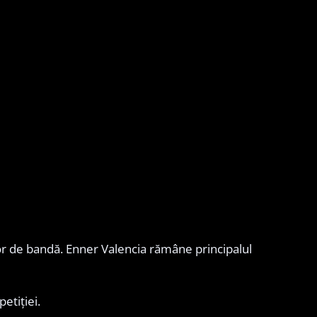
lor de bandă. Enner Valencia rămâne principalul
etiției.