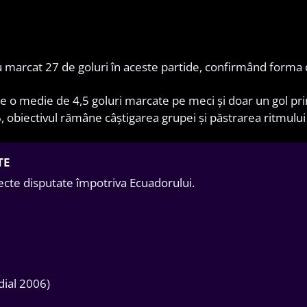
au marcat 27 de goluri în aceste partide, confirmând forma
o medie de 4,5 goluri marcate pe meci și doar un gol primi
obiectivul rămâne câștigarea grupei și păstrarea ritmului î
TE
ecte disputate împotriva Ecuadorului.
ial 2006)