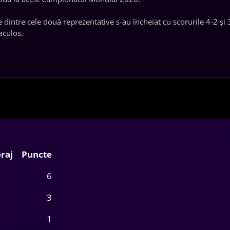
 dintre cele două reprezentative s-au încheiat cu scorurile 4-2 și
aculos.
raj
Puncte
6
3
1