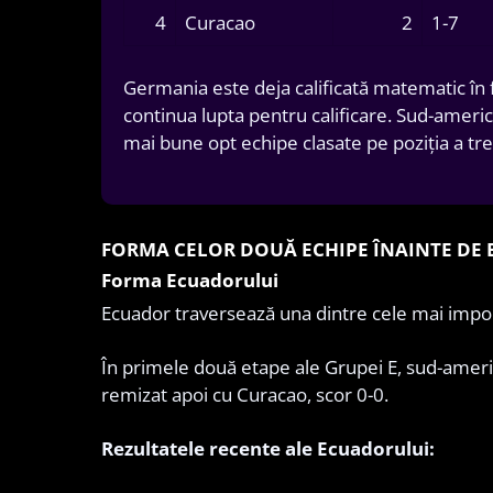
4
Curacao
2
1-7
Germania este deja calificată matematic în 
continua lupta pentru calificare. Sud-americ
mai bune opt echipe clasate pe poziția a tre
FORMA CELOR DOUĂ ECHIPE ÎNAINTE DE
Forma Ecuadorului
Ecuador traversează una dintre cele mai import
În primele două etape ale Grupei E, sud-america
remizat apoi cu Curacao, scor 0-0.
Rezultatele recente ale Ecuadorului: