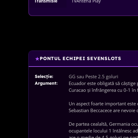
Transmisie
TVAntena Play
★
PONTUL ECHIPEI SEVENSLOTS
GG sau Peste 2.5 goluri
Selecție:
Ecuador este obligată să câștige 
Argument:
Curacao și înfrângerea cu 0-1 în 
Un aspect foarte important este c
Sebastian Beccacece are nevoie de 
De partea cealaltă, Germania ocup
ocupantele locului 1 întâlnesc ad
are o medie de 4,5 goluri pe par