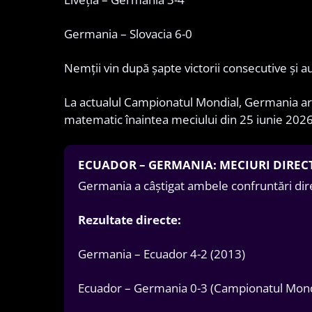
Germania – Slovacia 6-0
Nemții vin după șapte victorii consecutive și 
La actualul Campionatul Mondial, Germania are 
matematic înaintea meciului din 25 iunie 2026, 
ECUADOR – GERMANIA: MECIURI DIREC
Germania a câștigat ambele confruntări dir
Rezultate directe:
Germania – Ecuador 4-2 (2013)
Ecuador – Germania 0-3 (Campionatul Mond