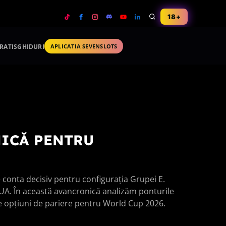
18+
APLICATIA SEVENSLOTS
RATIS
GHIDURI
NICĂ PENTRU
 conta decisiv pentru configurația Grupei E.
SUA. În această avancronică analizăm ponturile
te opțiuni de pariere pentru World Cup 2026.