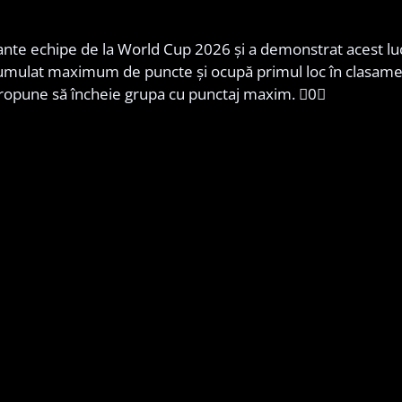
te echipe de la World Cup 2026 și a demonstrat acest luc
umulat maximum de puncte și ocupă primul loc în clasamen
și propune să încheie grupa cu punctaj maxim. 0