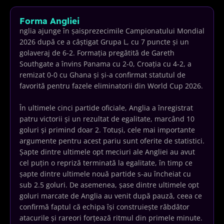
Forma Angliei
nglia ajunge în șaisprezecimile Campionatului Mondial
2026 după ce a câștigat Grupa L, cu 7 puncte și un
golaveraj de 6-2. Formația pregătită de Gareth
Southgate a învins Panama cu 2-0, Croația cu 4-2, a
remizat 0-0 cu Ghana și și-a confirmat statutul de
favorită pentru fazele eliminatorii din World Cup 2026.
În ultimele cinci partide oficiale, Anglia a înregistrat
patru victorii și un rezultat de egalitate, marcând 10
goluri și primind doar 2. Totuși, cele mai importante
argumente pentru acest pariu sunt oferite de statistici.
Șapte dintre ultimele opt meciuri ale Angliei au avut
cel puțin o repriză terminată la egalitate, în timp ce
șapte dintre ultimele nouă partide s-au încheiat cu
sub 2.5 goluri. De asemenea, șase dintre ultimele opt
goluri marcate de Anglia au venit după pauză, ceea ce
confirmă faptul că echipa își construiește răbdător
atacurile și rareori forțează ritmul din primele minute.