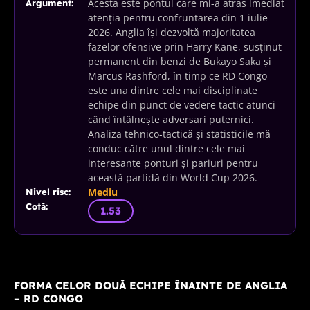
Acesta este pontul care mi-a atras imediat
Argument:
atenția pentru confruntarea din 1 iulie
2026. Anglia își dezvoltă majoritatea
fazelor ofensive prin Harry Kane, susținut
permanent din benzi de Bukayo Saka și
Marcus Rashford, în timp ce RD Congo
este una dintre cele mai disciplinate
echipe din punct de vedere tactic atunci
când întâlnește adversari puternici.
Analiza tehnico-tactică și statisticile mă
conduc către unul dintre cele mai
interesante ponturi și pariuri pentru
această partidă din World Cup 2026.
Mediu
Nivel risc:
Cotă:
1.53
FORMA CELOR DOUĂ ECHIPE ÎNAINTE DE ANGLIA
– RD CONGO