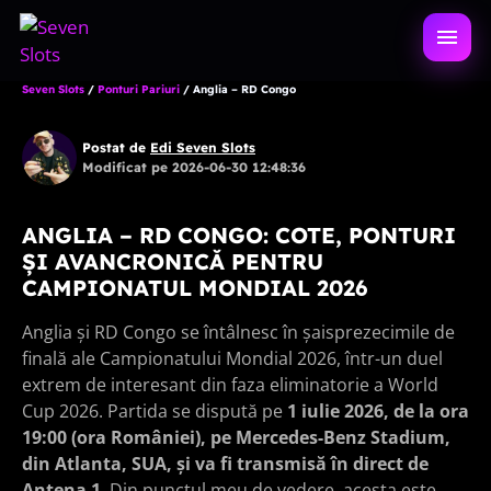
Sari
la
DESCH
conținut
MENIU
Seven Slots
/
Ponturi Pariuri
/
Anglia – RD Congo
Postat de
Edi Seven Slots
Modificat pe 2026-06-30 12:48:36
ANGLIA – RD CONGO: COTE, PONTURI
ȘI AVANCRONICĂ PENTRU
CAMPIONATUL MONDIAL 2026
Anglia și RD Congo se întâlnesc în șaisprezecimile de
finală ale Campionatului Mondial 2026, într-un duel
extrem de interesant din faza eliminatorie a World
Cup 2026. Partida se dispută pe
1 iulie 2026, de la ora
19:00 (ora României), pe Mercedes-Benz Stadium,
din Atlanta, SUA, și va fi transmisă în direct de
Antena 1
. Din punctul meu de vedere, acesta este