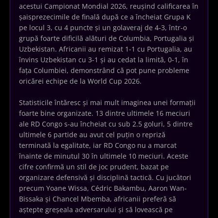
acestui Campionat Mondial 2026, reușind calificarea în
șaisprezecimile de finală după ce a încheiat Grupa K
pe locul 3, cu 4 puncte și un golaveraj de 4-3, într-o
grupă foarte dificilă alături de Columbia, Portugalia și
Uzbekistan. Africanii au remizat 1-1 cu Portugalia, au
învins Uzbekistan cu 3-1 și au cedat la limită, 0-1, în
fața Columbiei, demonstrând că pot pune probleme
oricărei echipe de la World Cup 2026.
Statisticile întăresc și mai mult imaginea unei formații
foarte bine organizate. 13 dintre ultimele 16 meciuri
ale RD Congo s-au încheiat cu sub 2.5 goluri, 5 dintre
ultimele 6 partide au avut cel puțin o repriză
terminată la egalitate, iar RD Congo nu a marcat
înainte de minutul 30 în ultimele 10 meciuri. Aceste
cifre confirmă un stil de joc prudent, bazat pe
organizare defensivă și disciplină tactică. Cu jucători
precum Yoane Wissa, Cédric Bakambu, Aaron Wan-
Bissaka și Chancel Mbemba, africanii preferă să
aștepte greșeala adversarului și să lovească pe