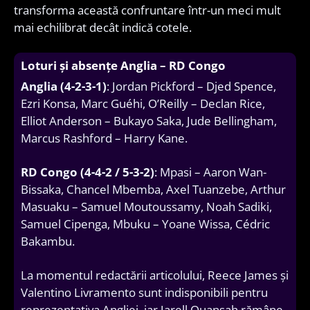
transforma această confruntare într-un meci mult
mai echilibrat decât indică cotele.
Loturi și absențe Anglia – RD Congo
Anglia (4-2-3-1)
: Jordan Pickford – Djed Spence,
Ezri Konsa, Marc Guéhi, O’Reilly – Declan Rice,
Elliot Anderson – Bukayo Saka, Jude Bellingham,
Marcus Rashford – Harry Kane.
RD Congo (4-4-2 / 5-3-2)
: Mpasi – Aaron Wan-
Bissaka, Chancel Mbemba, Axel Tuanzebe, Arthur
Masuaku – Samuel Moutoussamy, Noah Sadiki,
Samuel Cipenga, Mbuku – Yoane Wissa, Cédric
Bakambu.
La momentul redactării articolului, Reece James și
Valentino Livramento sunt indisponibili pentru
reprezentativa Angliei, iar Jarell Quansah rămâne