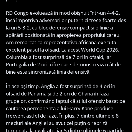
RD Congo evoluează în mod obișnuit într-un 4-4-2,
însă împotriva adversarilor puternici trece foarte des
la un 5-3-2, cu bloc defensiv compact și o linie a
apărării poziționată în apropierea propriului careu.
Am remarcat că reprezentativa africană execută
excelent pasul la ofsaid. La acest World Cup 2026,
Columbia a fost surprinsă de 7 ori în ofsaid, iar
Portugalia de 2 ori, cifre care demonstrează cât de
bine este sincronizată linia defensivă.
În același timp, Anglia a fost surprinsă de 4 ori în
ofsaid de Panama și de 2 ori de Ghana în faza
grupelor, confirmând faptul că stilul ofensiv bazat pe
căutarea permanentă a lui Harry Kane produce
frecvent astfel de faze. În plus, 7 dintre ultimele 8
meciuri ale Angliei au avut cel puțin o repriză
terminată la egalitate, iar 5 dintre ultimele 6 partide