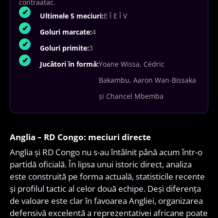
contraatac.
Ultimele 5 meciuri:
E Î E Î V
Goluri marcate:
4
Goluri primite:
3
Jucători în formă:
Yoane Wissa, Cédric
Bakambu, Aaron Wan-Bissaka
și Chancel Mbemba
Anglia – RD Congo: meciuri directe
Anglia și RD Congo nu s-au întâlnit până acum într-o
partidă oficială. În lipsa unui istoric direct, analiza
este construită pe forma actuală, statisticile recente
și profilul tactic al celor două echipe. Deși diferența
de valoare este clar în favoarea Angliei, organizarea
defensivă excelentă a reprezentativei africane poate