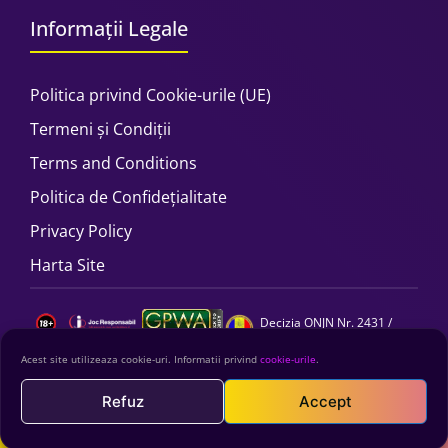
Informații Legale
Politica privind Cookie-urile (UE)
Termeni și Condiții
Terms and Conditions
Politica de Confidețialitate
Privacy Policy
Harta Site
Decizia ONJN Nr. 2431 /
26.11.2020
Acest site utilizeaza cookie-uri. Informatii privind
cookie-urile
.
FESTIVAL NIGHTS 400 ROTIRI
GRATUITE FARA DEPUNERE!
Refuz
Accept
PROFITA ACUM
COD BONUS: 400HOUSE - OFERTA
LIMITATA.