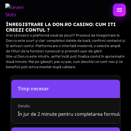
ÎNREGISTRARE LA DON.RO CASINO: CUM ITI
CREEZI CONTUL ?
Vrei să încerci o platformă nouă de jocuri? Procesul de înregistrare la
Don.ro este scurt și clar: completezi datele de bază, confirmi contactul și
îți activezi contul. Platforma are o interfață modernă, o selecție amplă
de titluri de la furnizori cunoscuți și promoții ușor de găsit.
Site-ul Don.ro este intuitiv, astfel încât poți finaliza contul în aproximativ
două minute. Mai jos găsești, pas cu pas, cum deschizi un cont nou și ce
beneficii poți activa imediat după validare.
Timp necesar
În jur de 2 minute pentru completarea formularului