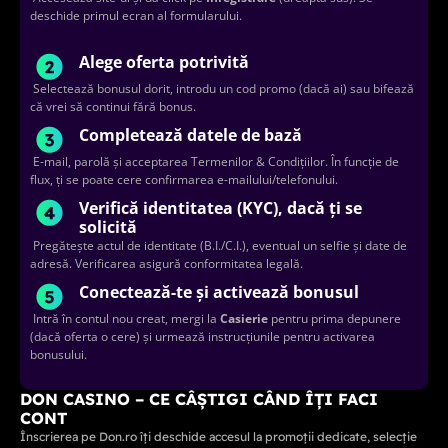
deschide primul ecran al formularului.
Alege oferta potrivită
Selectează bonusul dorit, introdu un cod promo (dacă ai) sau bifează
că vrei să continui fără bonus.
Completează datele de bază
E-mail, parolă și acceptarea Termenilor & Condițiilor. În funcție de
flux, ți se poate cere confirmarea e-mailului/telefonului.
Verifică identitatea (KYC), dacă ți se
solicită
Pregătește actul de identitate (B.I./C.I.), eventual un selfie și date de
adresă. Verificarea asigură conformitatea legală.
Conectează-te și activează bonusul
Intră în contul nou creat, mergi la
Casierie
pentru prima depunere
(dacă oferta o cere) și urmează instrucțiunile pentru activarea
bonusului.
DON CASINO – CE CÂȘTIGI CÂND ÎȚI FACI
CONT
Înscrierea pe Don.ro îți deschide accesul la promoții dedicate, selecție