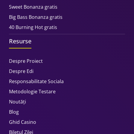
Sweet Bonanza gratis
Big Bass Bonanza gratis
40 Burning Hot gratis
Resurse
Despre Proiect
Despre Edi
Responsabilitate Sociala
Metodologie Testare
Noutăți
Blog
Ghid Casino
Biletul Zilei