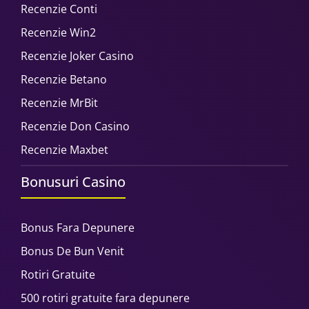
Recenzie Conti
Recenzie Win2
Recenzie Joker Casino
Recenzie Betano
Recenzie MrBit
Recenzie Don Casino
Recenzie Maxbet
Bonusuri Casino
Bonus Fara Depunere
Bonus De Bun Venit
Rotiri Gratuite
500 rotiri gratuite fara depunere