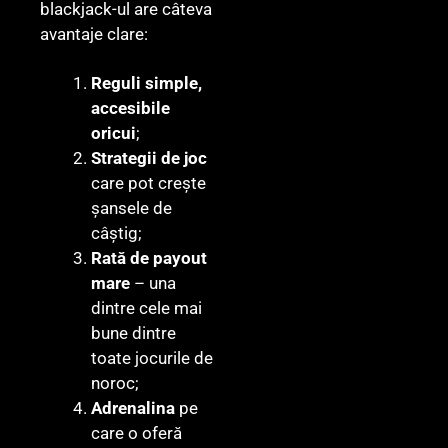
blackjack-ul are câteva
avantaje clare:
Reguli simple,
accesibile
oricui
;
Strategii de joc
care pot crește
șansele de
câștig;
Rată de payout
mare
– una
dintre cele mai
bune dintre
toate jocurile de
noroc;
Adrenalina
pe
care o oferă