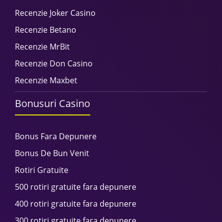
Recenzie Joker Casino
Recenzie Betano
Recenzie MrBit
Recenzie Don Casino
Recenzie Maxbet
Bonusuri Casino
Bonus Fara Depunere
Bonus De Bun Venit
Rotiri Gratuite
500 rotiri gratuite fara depunere
400 rotiri gratuite fara depunere
300 rotiri gratuite fara depunere