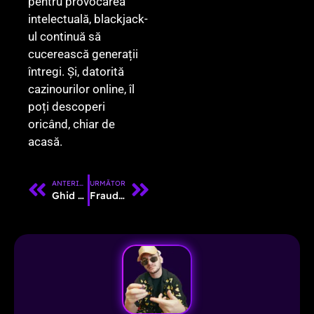
pentru provocarea
intelectuală, blackjack-
ul continuă să
cucerească generații
întregi. Și, datorită
cazinourilor online, îl
poți descoperi
oricând, chiar de
acasă.
ANTERIOR
URMĂTOR
Ghid complet de Bankroll Management: cum sa iti gestionezi bugetul la gambling
Fraude și escrocherii în gambling: Cum să le eviți