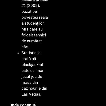
21
(2008),
bazat pe
povestea reală
a studenților
MIT care au
folosit tehnici
de numărat
cărți.
Statisticile
arată că
blackjack-ul
este cel mai
jucat joc de
masă din
cazinourile din
Las Vegas.
Unde continuă