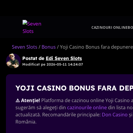
Sari
la
conținut
CAZINOURI ONLINE
BO
Seven Slots
/
Bonus
/
Yoji Casino Bonus fara depunere
Postat de
Edi Seven Slots
Modificat pe 2026-05-11 14:24:07
YOJI CASINO BONUS FARA DE
⚠️ Atenție!
Platforma de cazinou online Yoji Casino a 
sugerăm să alegeți din
cazinourile online
din lista n
actualizată. Recomandările principale:
Don Casino
ș
România.