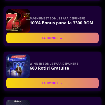
MAGNUMBET BONUS FARA DEPUNERE
100% Bonus pana la 3300 RON
IA BONUS →
WINNER BONUS FARA DEPUNERE
680 Rotiri Gratuite
IA BONUS →