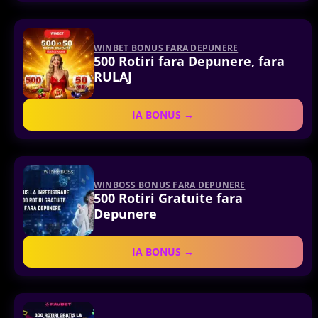
WINBET BONUS FARA DEPUNERE
500 Rotiri fara Depunere, fara
RULAJ
IA BONUS →
WINBOSS BONUS FARA DEPUNERE
500 Rotiri Gratuite fara
Depunere
IA BONUS →