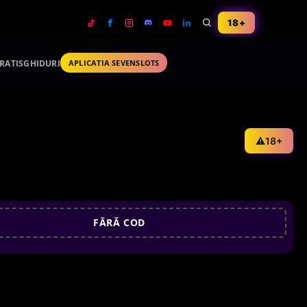
18+
APLICATIA SEVENSLOTS
RATIS
GHIDURI
⚠️18+
FĂRĂ COD