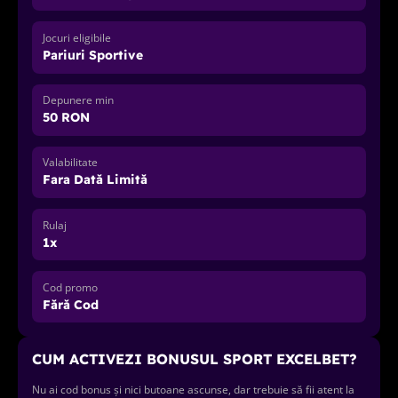
Jocuri eligibile
Pariuri Sportive
Depunere min
50 RON
Valabilitate
Fara Dată Limită
Rulaj
1x
Cod promo
Fără Cod
CUM ACTIVEZI BONUSUL SPORT EXCELBET?
Nu ai cod bonus și nici butoane ascunse, dar trebuie să fii atent la