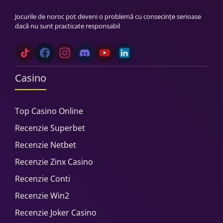
Jocurile de noroc pot deveni o problemă cu consecințe serioase
dacă nu sunt practicate responsabil
Casino
Top Casino Online
Recenzie Superbet
Recenzie Netbet
Recenzie Zinx Casino
Recenzie Conti
Recenzie Win2
Recenzie Joker Casino