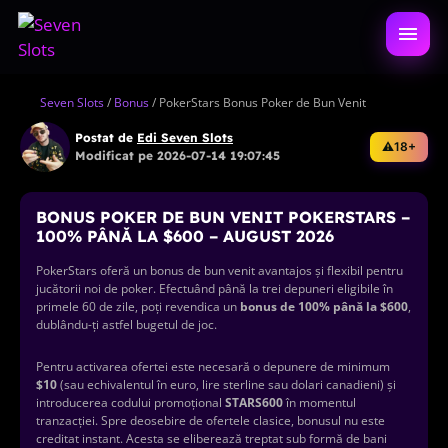
Sari
la
DESCH
conținut
MENIU
Seven Slots
/
Bonus
/
PokerStars Bonus Poker de Bun Venit
Postat de
Edi Seven Slots
⚠️18+
Modificat pe 2026-07-14 19:07:45
BONUS POKER DE BUN VENIT POKERSTARS –
100% PÂNĂ LA $600 – AUGUST 2026
PokerStars oferă un bonus de bun venit avantajos și flexibil pentru
jucătorii noi de poker. Efectuând până la trei depuneri eligibile în
primele 60 de zile, poți revendica un
bonus de 100% până la $600
,
dublându-ți astfel bugetul de joc.
Pentru activarea ofertei este necesară o depunere de minimum
$10
(sau echivalentul în euro, lire sterline sau dolari canadieni) și
introducerea codului promoțional
STARS600
în momentul
tranzacției. Spre deosebire de ofertele clasice, bonusul nu este
creditat instant. Acesta se eliberează treptat sub formă de bani