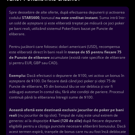
Spre deosebire de alte oferte, după efectuarea depunerii și activarea
codului
STARS600
, bonusul
nu este creditat instant
. Suma intră într-
un sold de așteptare și este eliberată treptat pe măsură ce joci poker
pe bani reali, utilizând sistemul PokerStars bazat pe Puncte de
eliberare.
Pentru jucătorii care folosesc dolari americani (USD), recompensa
este eliberată direct în bani reali în
tranșe de $5 pentru fiecare 75
de Puncte de eliberare
acumulate (există rate specifice de eliberare
și pentru EUR, GBP sau CAD).
Exemplu:
Dacă efectuezi o depunere de $100, vei activa un bonus în
așteptare de $100. De fiecare dată când joci poker și obții 75 de
Puncte de eliberare, $5 din bonusul tău se vor debloca și vor fi
adăugați automat în contul tău, fără alte condiții de pariere. Procesul
continuă până la eliberarea întregii sume de $100.
Această ofertă este destinată exclusiv jocurilor de poker pe bani
reali
(nu jocurilor de tip slot). Timpul de rulaj este unul extrem de
generos: ai la dispoziție
4 luni (120 de zile)
după fiecare depunere
eligibilă pentru a câștiga punctele necesare eliberării bonusului. Dacă
acest termen expiră, tranșele de bonus care nu au fost încă deblocate