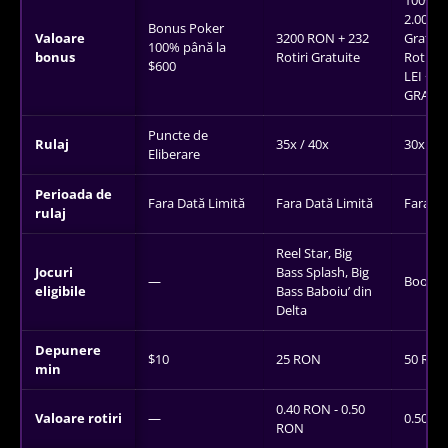
100% P
2.000 + 
Bonus Poker
Valoare
3200 RON + 232
Gratuit
100% până la
bonus
Rotiri Gratuite
Rotiri 
$600
LEI + 8
GRATU
Puncte de
Rulaj
35x / 40x
30x
Eliberare
Perioada de
Fara Dată Limită
Fara Dată Limită
Fara Da
rulaj
Reel Star, Big
Jocuri
Bass Splash, Big
—
Book of
eligibile
Bass Baboiu’ din
Delta
Depunere
$10
25 RON
50 RO
min
0.40 RON - 0.50
Valoare rotiri
—
0.50 R
RON