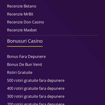
Recenzie Betano
Recenzie MrBit
Recenzie Don Casino
Recenzie Maxbet
Bonusuri Casino
Bonus Fara Depunere
Bonus De Bun Venit
Rotiri Gratuite
500 rotiri gratuite fara depunere
400 rotiri gratuite fara depunere
300 rotiri gratuite fara depunere
200 rotiri gratuite fara depunere