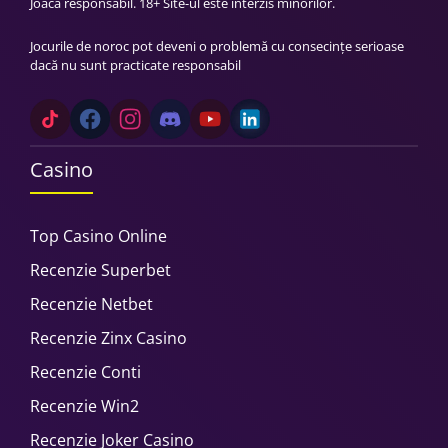
Joacă responsabil. 18+ Site-ul este interzis minorilor.
Jocurile de noroc pot deveni o problemă cu consecințe serioase
dacă nu sunt practicate responsabil
Casino
Top Casino Online
Recenzie Superbet
Recenzie Netbet
Recenzie Zinx Casino
Recenzie Conti
Recenzie Win2
Recenzie Joker Casino