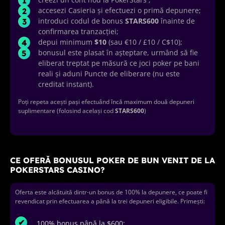
accesezi Casieria și efectuezi o primă depunere;
introduci codul de bonus
STARS600
înainte de
confirmarea tranzacției;
depui minimum
$10
(sau €10 / £10 / C$10);
bonusul este plasat în așteptare, urmând să fie
eliberat treptat pe măsură ce joci poker pe bani
reali și aduni Puncte de eliberare (nu este
creditat instant).
Poți repeta acești pași efectuând încă maximum două depuneri
suplimentare (folosind același cod
STARS600
)
CE OFERĂ BONUSUL POKER DE BUN VENIT DE LA
POKERSTARS CASINO?
Oferta este alcătuită dintr-un bonus de 100% la depunere, ce poate fi
revendicat prin efectuarea a până la trei depuneri eligibile. Primești:
100% bonus până la $600;