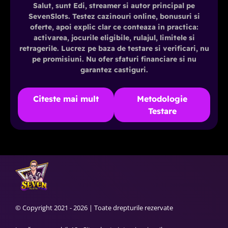
Salut, sunt Edi, streamer si autor principal pe
SevenSlots. Testez cazinouri online, bonusuri si
oferte, apoi explic clar ce conteaza in practica:
activarea, jocurile eligibile, rulajul, limitele si
retragerile. Lucrez pe baza de testare si verificari, nu
pe promisiuni. Nu ofer sfaturi financiare si nu
garantez castiguri.
Citeste mai mult
Metodologie
Testare
© Copyright 2021 - 2026 | Toate drepturile rezervate