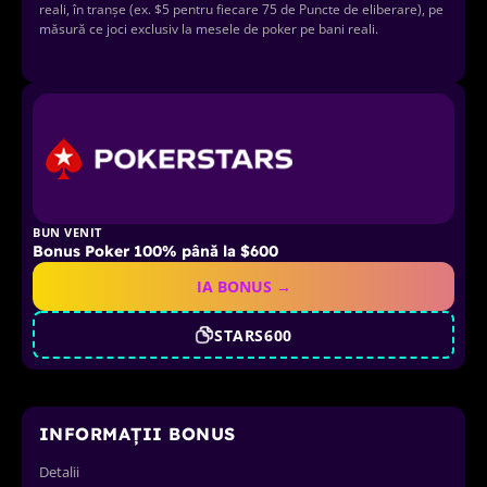
reali, în tranșe (ex. $5 pentru fiecare 75 de Puncte de eliberare), pe
măsură ce joci exclusiv la mesele de poker pe bani reali.
BUN VENIT
Bonus Poker 100% până la $600
IA BONUS →
STARS600
INFORMAȚII BONUS
Detalii