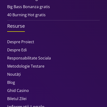
Big Bass Bonanza gratis
40 Burning Hot gratis
Resurse
Despre Proiect
Despre Edi
Responsabilitate Sociala
Metodologie Testare
Noutăți
Blog
Ghid Casino
Biletul Zilei
Informații Legale