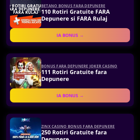
BETANO BONUS FARA DEPUNERE
110 Rotiri Gratuite FARA
Depunere si FARA Rulaj
IA BONUS →
BONUS FARA DEPUNERE JOKER CASINO
111 Rotiri Gratuite fara
Depunere
IA BONUS →
ZINX CASINO BONUS FARA DEPUNERE
250 Rotiri Gratuite fara
Depunere