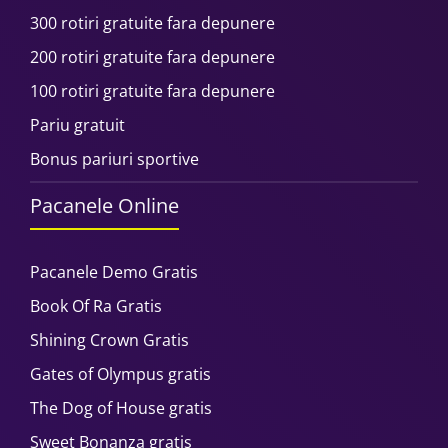
300 rotiri gratuite fara depunere
200 rotiri gratuite fara depunere
100 rotiri gratuite fara depunere
Pariu gratuit
Bonus pariuri sportive
Pacanele Online
Pacanele Demo Gratis
Book Of Ra Gratis
Shining Crown Gratis
Gates of Olympus gratis
The Dog of House gratis
Sweet Bonanza gratis