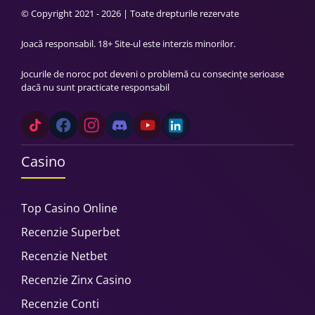
© Copyright 2021 - 2026 | Toate drepturile rezervate
Joacă responsabil. 18+ Site-ul este interzis minorilor.
Jocurile de noroc pot deveni o problemă cu consecințe serioase
dacă nu sunt practicate responsabil
Casino
Top Casino Online
Recenzie Superbet
Recenzie Netbet
Recenzie Zinx Casino
Recenzie Conti