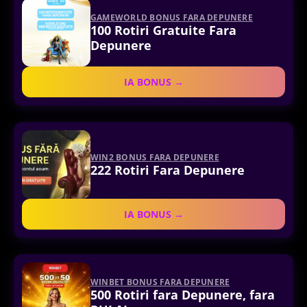
GAMEWORLD BONUS FARA DEPUNERE
100 Rotiri Gratuite Fara
Depunere
IA BONUS →
WIN2 BONUS FARA DEPUNERE
222 Rotiri Fara Depunere
IA BONUS →
WINBET BONUS FARA DEPUNERE
500 Rotiri fara Depunere, fara