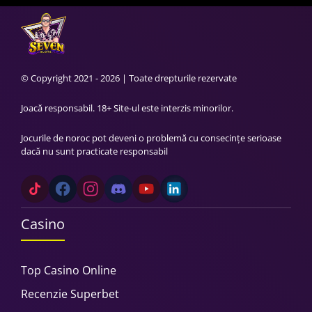
© Copyright 2021 - 2026 | Toate drepturile rezervate
Joacă responsabil. 18+ Site-ul este interzis minorilor.
Jocurile de noroc pot deveni o problemă cu consecințe serioase
dacă nu sunt practicate responsabil
Casino
Top Casino Online
Recenzie Superbet