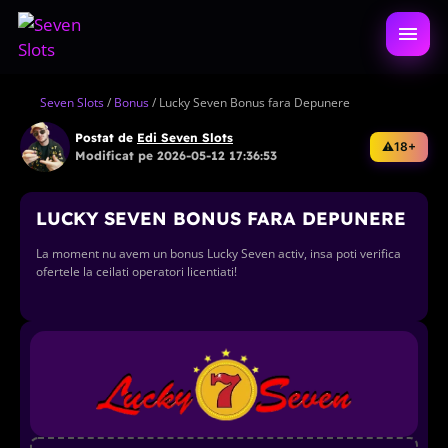
Sari
la
DESCH
conținut
MENIU
Seven Slots
/
Bonus
/
Lucky Seven Bonus fara Depunere
Postat de
Edi Seven Slots
⚠️18+
Modificat pe 2026-05-12 17:36:53
LUCKY SEVEN BONUS FARA DEPUNERE
La moment nu avem un bonus Lucky Seven activ, insa poti verifica
ofertele la ceilati operatori licentiati!