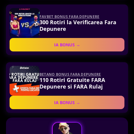
FAVBET BONUS FARA DEPUNERE
300 Rotiri la Verificarea Fara
Depunere
IA BONUS →
BETANO BONUS FARA DEPUNERE
110 Rotiri Gratuite FARA
Depunere si FARA Rulaj
IA BONUS →