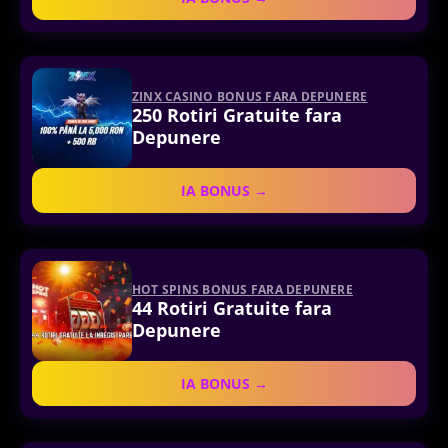
ZINX CASINO BONUS FARA DEPUNERE
250 Rotiri Gratuite fara
Depunere
IA BONUS →
HOT SPINS BONUS FARA DEPUNERE
44 Rotiri Gratuite fara
Depunere
IA BONUS →