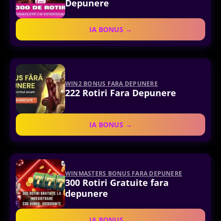
Depunere
IA BONUS →
WIN2 BONUS FARA DEPUNERE
222 Rotiri Fara Depunere
IA BONUS →
WINMASTERS BONUS FARA DEPUNERE
300 Rotiri Gratuite fara
depunere
IA BONUS →