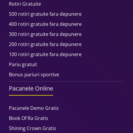
Rotiri Gratuite
500 rotiri gratuite fara depunere
400 rotiri gratuite fara depunere
300 rotiri gratuite fara depunere
200 rotiri gratuite fara depunere
100 rotiri gratuite fara depunere
Pariu gratuit
Bonus pariuri sportive
Pacanele Online
Pacanele Demo Gratis
Book Of Ra Gratis
Shining Crown Gratis