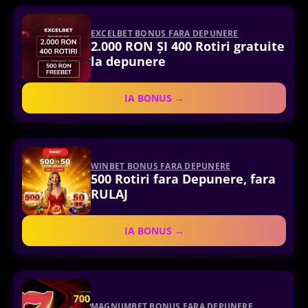
EXCELBET BONUS FARA DEPUNERE
2.000 RON ȘI 400 Rotiri gratuite
la depunere
IA BONUS →
WINBET BONUS FARA DEPUNERE
500 Rotiri fara Depunere, fara
RULAJ
IA BONUS →
MAGNUMBET BONUS FARA DEPUNERE