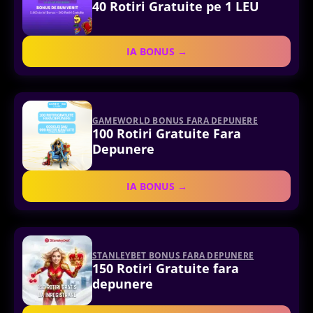
40 Rotiri Gratuite pe 1 LEU
IA BONUS →
GAMEWORLD BONUS FARA DEPUNERE
100 Rotiri Gratuite Fara
Depunere
IA BONUS →
STANLEYBET BONUS FARA DEPUNERE
150 Rotiri Gratuite fara
depunere