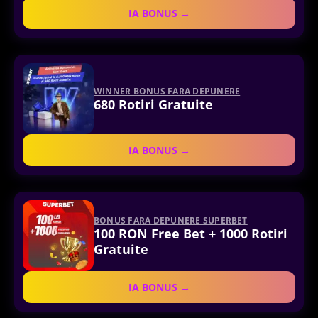
IA BONUS →
WINNER BONUS FARA DEPUNERE
680 Rotiri Gratuite
IA BONUS →
BONUS FARA DEPUNERE SUPERBET
100 RON Free Bet + 1000 Rotiri
Gratuite
IA BONUS →